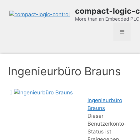
Zum
compact-logic-c
Inhalt
springen
More than an Embedded PLC
Menü
Ingenieurbüro Brauns
Ingenieurbüro
Brauns
Dieser
Benutzerkonto-
Status ist
Freigegeben