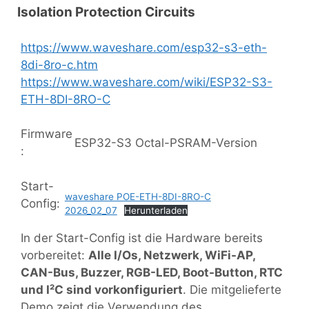
Isolation Protection Circuits
https://www.waveshare.com/esp32-s3-eth-
8di-8ro-c.htm
https://www.waveshare.com/wiki/ESP32-S3-
ETH-8DI-8RO-C
Firmware
ESP32-S3 Octal-PSRAM-Version
:
Start-
waveshare POE-ETH-8DI-8RO-C
Config:
2026_02_07
Herunterladen
In der Start-Config ist die Hardware bereits
vorbereitet:
Alle I/Os, Netzwerk, WiFi-AP,
CAN-Bus, Buzzer, RGB-LED, Boot-Button, RTC
und I²C sind vorkonfiguriert
. Die mitgelieferte
Demo zeigt die Verwendung des