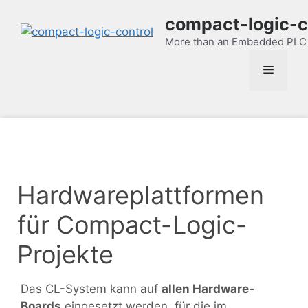
Zum
compact-logic-c
Inhalt
springen
More than an Embedded PLC
Menü
Hardwareplattformen
für Compact-Logic-
Projekte
Das CL-System kann auf
allen Hardware-
Boards
eingesetzt werden, für die im