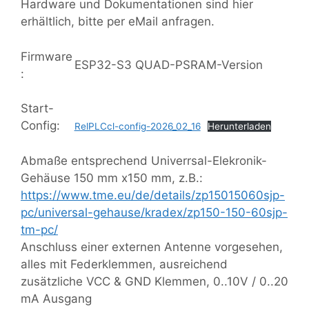
Hardware und Dokumentationen sind hier
erhältlich, bitte per eMail anfragen.
Firmware
ESP32-S3 QUAD-PSRAM-Version
:
Start-
Config:
RelPLCcl-config-2026_02_16
Herunterladen
Abmaße entsprechend Univerrsal-Elekronik-
Gehäuse 150 mm x150 mm, z.B.:
https://www.tme.eu/de/details/zp15015060sjp-
pc/universal-gehause/kradex/zp150-150-60sjp-
tm-pc/
Anschluss einer externen Antenne vorgesehen,
alles mit Federklemmen, ausreichend
zusätzliche VCC & GND Klemmen, 0..10V / 0..20
mA Ausgang