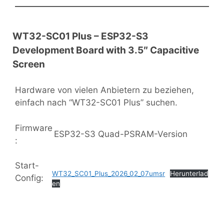
WT32-SC01 Plus – ESP32-S3
Development Board with 3.5″ Capacitive
Screen
Hardware von vielen Anbietern zu beziehen,
einfach nach “WT32-SC01 Plus” suchen.
Firmware
ESP32-S3 Quad-PSRAM-Version
:
Start-
WT32_SC01_Plus_2026_02_07umsr
Herunterlad
Config:
en