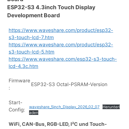
ESP32-S3 4.3inch Touch Display
Development Board
https://www.waveshare.com/product/esp32-
s3-touch-lcd-7.htm
https://www.waveshare.com/product/esp32-
s3-touch-lcd-5.htm
https://www.waveshare.com/esp32-s3-touch-
lcd-4.3c.htm
Firmware
ESP32-S3 Octal-PSRAM-Version
:
Start-
waveshare_5inch_Display_2026_02_07
Herunterl
Config:
aden
WiFi, CAN-Bus, RGB-LED, I²C und Touch-